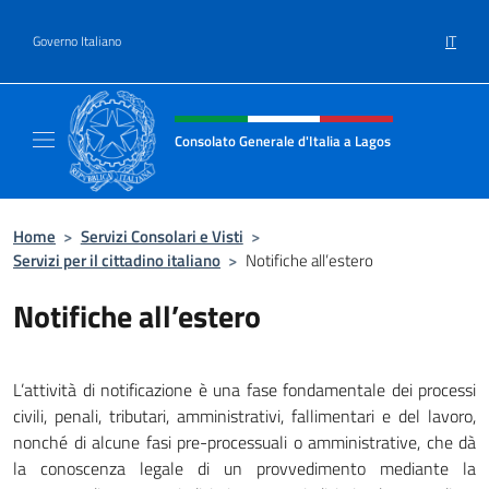
Salta al contenuto
IT
Governo Italiano
Intestazione sito, social e menù
Consolato Generale d'Italia a Lagos
Sito ufficiale del Consolato Generale d'Itali
Home
>
Servizi Consolari e Visti
>
Servizi per il cittadino italiano
>
Notifiche all’estero
Notifiche all’estero
L’attività di notificazione è una fase fondamentale dei processi
civili, penali, tributari, amministrativi, fallimentari e del lavoro,
nonché di alcune fasi pre-processuali o amministrative, che dà
la conoscenza legale di un provvedimento mediante la