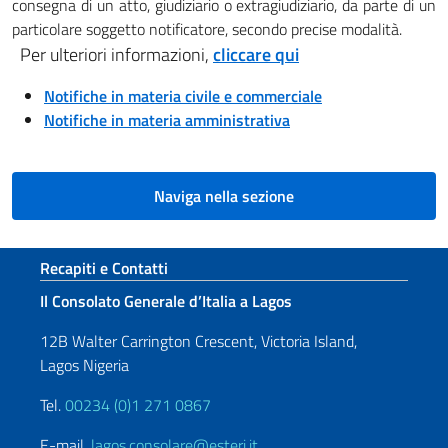
consegna di un atto, giudiziario o extragiudiziario, da parte di un
particolare soggetto notificatore, secondo precise modalità.
Per ulteriori informazioni,
cliccare qui
Notifiche in materia civile e commerciale
Notifiche in materia amministrativa
Naviga nella sezione
Sezione footer
Recapiti e Contatti
Il Consolato Generale d’Italia a Lagos
12B Walter Carrington Crescent, Victoria Island,
Lagos Nigeria
Tel.
00234 (0)1 271 0867
E-mail.
lagos.consolare@esteri.it