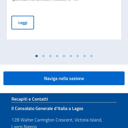
I volti della Repubblica
Leggi
Naviga nella sezione
Sezione footer
Recapiti e Contatti
Il Consolato Generale d’Italia a Lagos
12B Walter Carrington Crescent, Victoria Island,
Lagos Nigeria