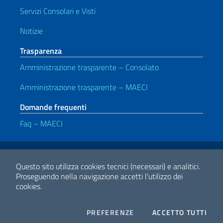
Servizi Consolari e Visti
Notizie
Trasparenza
Amministrazione trasparente – Consolato
Amministrazione trasparente – MAECI
Domande frequenti
Faq – MAECI
Link Utili
Note legali
Privacy e cookie policy
Dichiarazione di accessibilità
Questo sito utilizza cookies tecnici (necessari) e analitici.
Proseguendo nella navigazione accetti l'utilizzo dei
cookies.
2026 Copyright Ministero degli Affari Esteri e della Cooperazione
Internazionale
COOKIES
I CO
PREFERENZE
ACCETTO TUTTI
Facebook
Twitter
Whatsapp