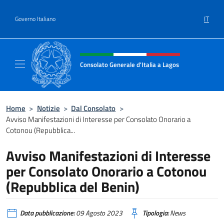
Salta al contenuto
IT
Governo Italiano
Intestazione sito, social e menù
Consolato Generale d'Italia a Lagos
Sito ufficiale del Consolato Generale d'Itali
Home
>
Notizie
>
Dal Consolato
>
Avviso Manifestazioni di Interesse per Consolato Onorario a
Cotonou (Repubblica...
Avviso Manifestazioni di Interesse
per Consolato Onorario a Cotonou
(Repubblica del Benin)
Data pubblicazione:
09 Agosto 2023
Tipologia:
News