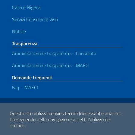
Italia e Nigeria
Servizi Consolari e Visti
Notizie
Trasparenza
Amministrazione trasparente – Consolato
Amministrazione trasparente – MAECI
Domande frequenti
Faq – MAECI
Link Utili
Note legali
Privacy e cookie policy
Dichiarazione di accessibilità
Questo sito utilizza cookies tecnici (necessari) e analitici.
Proseguendo nella navigazione accetti l'utilizzo dei
cookies.
2026 Copyright Ministero degli Affari Esteri e della Cooperazione