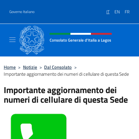
Salta al contenuto
IT
EN
FR
Governo Italiano
Intestazione sito, social e menù
Consolato Generale d'Italia a Lagos
Sito ufficiale del Consolato Generale d'Itali
Home
>
Notizie
>
Dal Consolato
>
Importante aggiornamento dei numeri di cellulare di questa Sede
Importante aggiornamento dei
numeri di cellulare di questa Sede