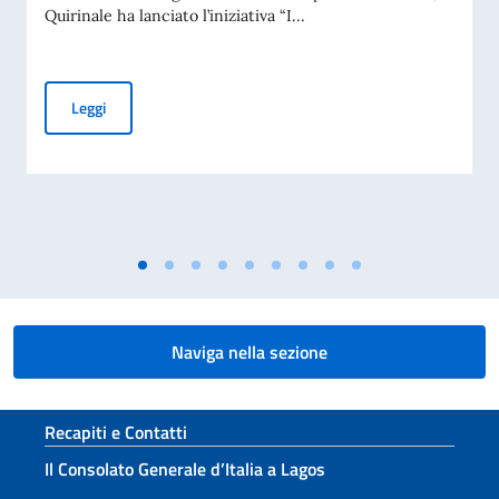
Quirinale ha lanciato l’iniziativa “I...
I volti della Repubblica
Leggi
Naviga nella sezione
Sezione footer
Recapiti e Contatti
Il Consolato Generale d’Italia a Lagos