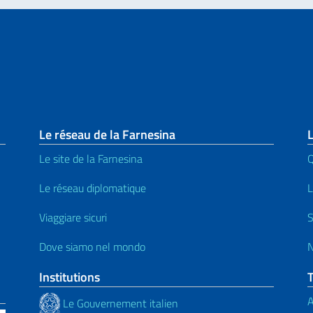
page
Le réseau de la Farnesina
L
Le site de la Farnesina
Le réseau diplomatique
L
Viaggiare sicuri
S
Dove siamo nel mondo
N
Institutions
A
Le Gouvernement italien