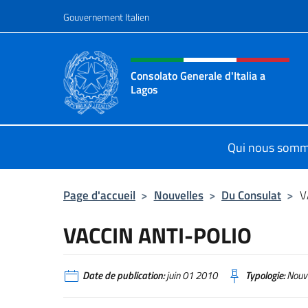
Aller au contenu
Gouvernement Italien
Site Web, social et en-tê
Consolato Generale d'Italia a
Lagos
Sito ufficiale del Consolato General
Qui nous som
Page d'accueil
>
Nouvelles
>
Du Consulat
>
V
VACCIN ANTI-POLIO
Date de publication:
juin 01 2010
Typologie:
Nouve