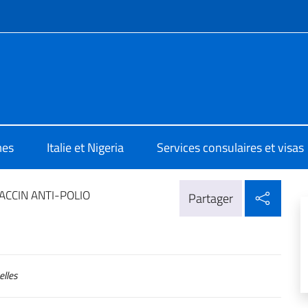
te de menu
e d'Italia a Lagos
mes
Italie et Nigeria
Services consulaires et visas
Parta
ACCIN ANTI-POLIO
Partager
lles