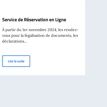
Service de Réservation en Ligne
Frecc
Itali
À partir du 1er novembre 2024, les rendez-
vous pour la légalisation de documents, les
Treni
déclarations...
Affai
intern
Service de Réservation en Ligne
Lire la suite
Lir
faires étrangères et de la Coopération internationale – 2025