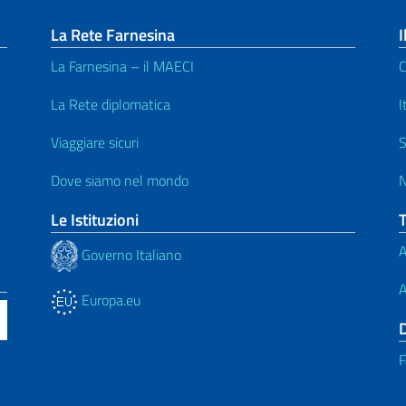
La Rete Farnesina
I
La Farnesina – il MAECI
C
La Rete diplomatica
I
Viaggiare sicuri
S
Dove siamo nel mondo
N
Le Istituzioni
A
Governo Italiano
A
Europa.eu
F