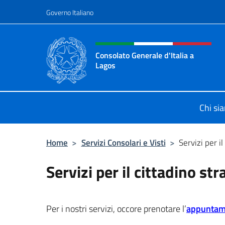
Salta al contenuto
Governo Italiano
Intestazione sito, social 
Consolato Generale d'Italia a
Lagos
Sito ufficiale del Consolato General
Chi si
Home
>
Servizi Consolari e Visti
>
Servizi per il
Servizi per il cittadino str
Per i nostri servizi, occore prenotare l’
appuntam