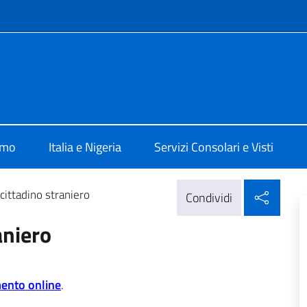
e menù
e d'Italia a Lagos
amo
Italia e Nigeria
Servizi Consolari e Visti
Condi
 cittadino straniero
Condividi
aniero
ento online
.