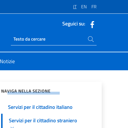
IT
EN
FR
Seguici su:
Cerca nel sito
Ricerca sito live
Notizie
vidi sui Social Network
NAVIGA NELLA SEZIONE
Servizi per il cittadino italiano
Servizi per il cittadino straniero