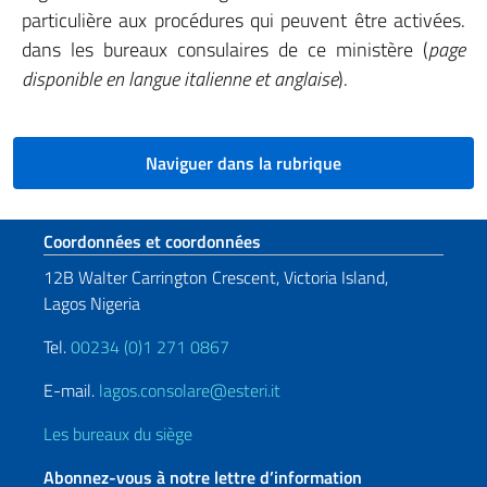
particulière aux procédures qui peuvent être activées.
dans les bureaux consulaires de ce ministère (
page
disponible en langue italienne et anglaise
).
Naviguer dans la rubrique
Section de pied de page
Coordonnées et coordonnées
12B Walter Carrington Crescent, Victoria Island,
Lagos Nigeria
Tel.
00234 (0)1 271 0867
E-mail.
lagos.consolare@esteri.it
Les bureaux du siège
Abonnez-vous à notre lettre d’information