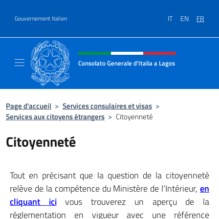
Aller au contenu
IT
EN
FR
Gouvernement Italien
Site Web, social et en-tête de m
Consolato Generale d'Italia a Lagos
Sito ufficiale del Consolato Generale d'Itali
Page d'accueil
>
Services consulaires et visas
>
Services aux citoyens étrangers
>
Citoyenneté
Citoyenneté
Tout en précisant que la question de la citoyenneté
relève de la compétence du Ministère de l’Intérieur,
en
cliquant ici
vous trouverez un aperçu de la
réglementation en vigueur avec une référence