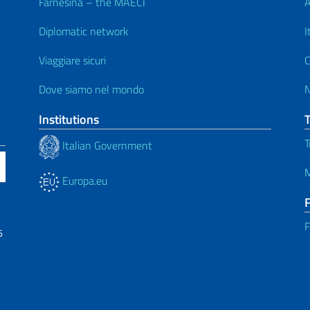
Farnesina – the MAECI
A
Diplomatic network
I
Viaggiare sicuri
C
Dove siamo nel mondo
Institutions
T
Italian Government
M
Europa.eu
F
6