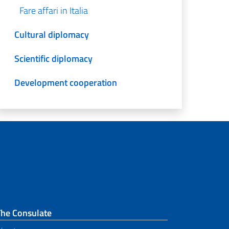
Fare affari in Italia
Cultural diplomacy
Scientific diplomacy
Development cooperation
The Consulate