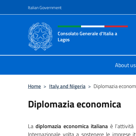
Go to content
Italian Government
Header, social and menu o
Consolato Generale d'Italia a
Lagos
Sito ufficiale del Consolato General
About us
Home
>
Italy and Nigeria
>
Diplomazia econom
Diplomazia economica
La
diplomazia economica italiana
è l’attività
Internazionale volta a sostenere le imprese it