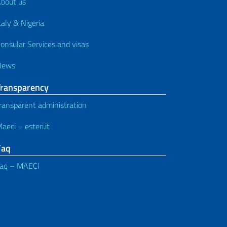
bout us
taly & Nigeria
onsular Services and visas
News
Transparency
ransparent administration
aeci – esteri.it
Faq
aq – MAECI