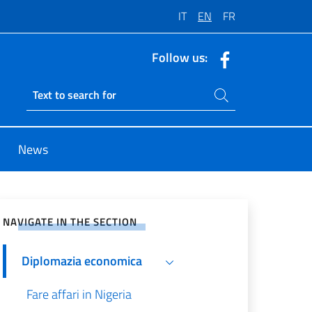
IT
EN
FR
Follow us:
Search on site
Ricerca sito live
News
e on Social Network
NAVIGATE IN THE SECTION
Diplomazia economica
Fare affari in Nigeria