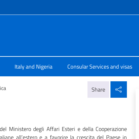
f site
e d'Italia a Lagos
Italy and Nigeria
Consular Services and visas
Shar
ica
Share
 del Ministero degli Affari Esteri e della Cooperazione
aliane all’estero e a favorire la crescita del Paese in